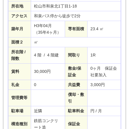
所在地
松山市和泉北1丁目1-18
アクセス
和泉バス停から徒歩で2分
H3年04月
築年月
専有面積
23.4
㎡
（35年4ヶ月）
面積２
㎡
所在階 /
4
階
/ 4
階建
間取り
1R
階数
敷金/保
0ヶ月 保証会
賃料
30,000円
証金
社要加入
礼金
0
共益費
3,000円
償却・敷
管理費等
引
駐車場
近隣
駐車料金
円 / 月
鉄筋コンクリ
構造種別
保証金
ート造