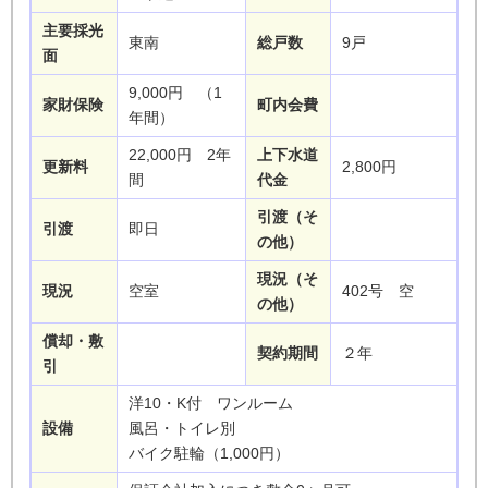
主要採光
東南
総戸数
9戸
面
9,000円 （1
家財保険
町内会費
年間）
22,000円 2年
上下水道
更新料
2,800円
間
代金
引渡（そ
引渡
即日
の他）
現況（そ
現況
空室
402号 空
の他）
償却・敷
契約期間
２年
引
洋10・K付 ワンルーム
設備
風呂・トイレ別
バイク駐輪（1,000円）