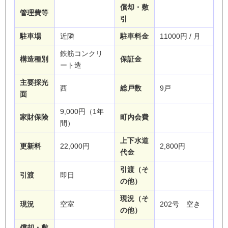
償却・敷
管理費等
引
駐車場
近隣
駐車料金
11000円 / 月
鉄筋コンクリ
構造種別
保証金
ート造
主要採光
西
総戸数
9戸
面
9,000円（1年
家財保険
町内会費
間）
上下水道
更新料
22,000円
2,800円
代金
引渡（そ
引渡
即日
の他）
現況（そ
現況
空室
202号 空き
の他）
償却・敷