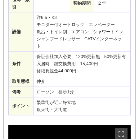
契約期間
２年
引
洋6.5・K3
モニター付オートロック エレベーター
設備
風呂・トイレ別 エアコン シャワートイレ
シャンプードレッサー CATVインターネッ
ト
保証会社加入必要 120%更新無 50%更新有
条件
入居時 鍵交換費用 15,400円
修繕負担金44,000円
取引態様
仲介
備考
ローソン 徒歩1分
繁華街が近い好立地
ポイント
銀天街・大街道