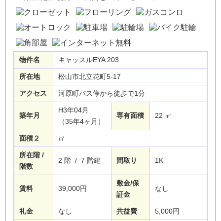
物件名
キャッスルEYA 203
所在地
松山市北立花町5-17
アクセス
河原町バス停から徒歩で1分
H3年04月
築年月
専有面積
22
㎡
（35年4ヶ月）
面積２
㎡
所在階 /
2
階
/ 7
階建
間取り
1K
階数
敷金/保
賃料
39,000円
なし
証金
礼金
なし
共益費
5,000円